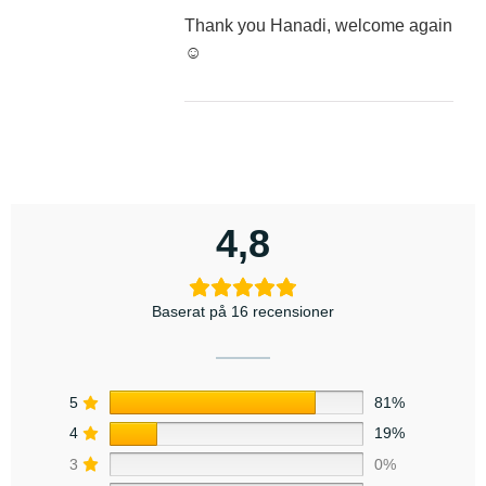
Thank you Hanadi, welcome again
☺️
4,8
Baserat på 16 recensioner
5
81%
4
19%
3
0%