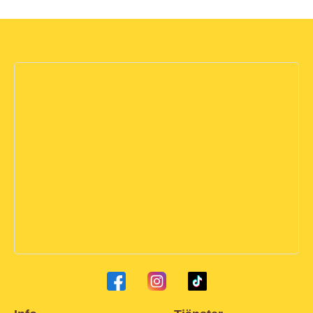
I arbetet med att utveckla biodling och slunglokaler har
vi fått ekonomiskt stöd genom Jordbruksverket.