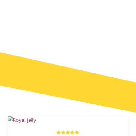
Ansiktsvård
Läs
mer
Köp