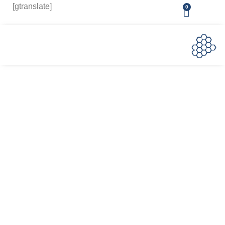
[gtranslate]
0