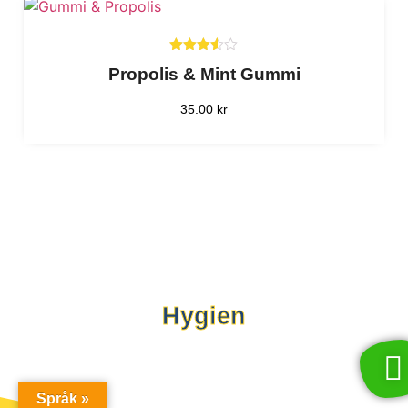
mer
Betygs
Propolis & Mint Gummi
att
3.50
av 5
35.00
kr
Hygien
Språk »