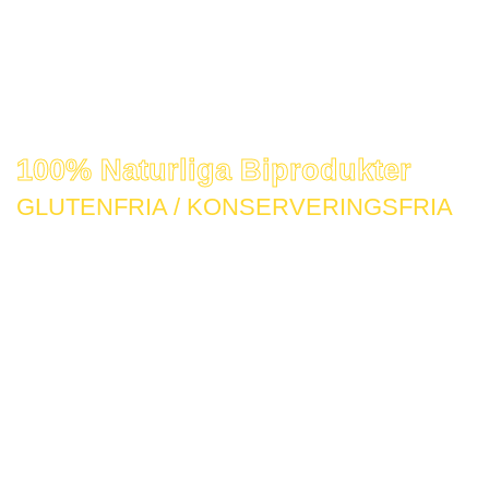
100% Naturliga Biprodukter
GLUTENFRIA / KONSERVERINGSFRIA
Våra bigårdar ligger i Ekologiskt och KRAV
märkta områden
Snabb leverans i Sverige & Europa