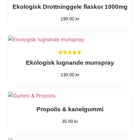
Betygsatt
Ekologisk Drottninggele flaskor 1000mg
5.00
av 5
Läs
199.00
kr
mer
Köp
Betygsatt
Ekologisk lugnande munspray
5.00
av 5
Läs
130.00
kr
mer
Läs
mer
Propolis & kanelgummi
Läs
35.00
kr
mer
Läs