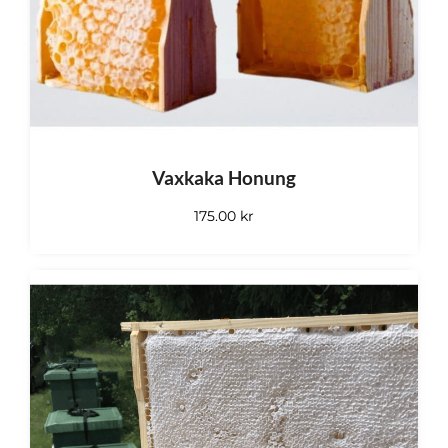
Läs
mer
Läs
mer
Vaxkaka Honung
175.00
kr