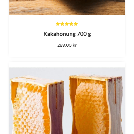
Välj
alternativ
Betygsatt
Kakahonung 700 g
4.94
av 5
289.00
kr