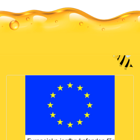
I arbetet med att utveckla biodling och slunglokaler har
vi fått ekonomiskt stöd genom Jordbruksverket.