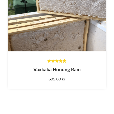
Läs
mer
Välj
alternativ
Betygsatt
Vaxkaka Honung Ram
5.00
av 5
699.00
kr