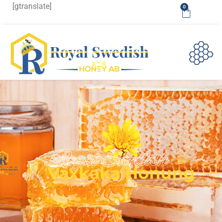
[gtranslate]
0
Royal Swedish
Vaxkaka Honung