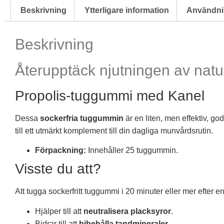
Beskrivning
Ytterligare information
Användni
Beskrivning
Återupptäck njutningen av natu
Propolis-tuggummi med Kanel
Dessa
sockerfria tuggummin
är en liten, men effektiv, g
till ett utmärkt komplement till din dagliga munvårdsrutin.
Förpackning:
Innehåller 25 tuggummin.
Visste du att?
Att tugga sockerfritt tuggummi i 20 minuter eller mer efter e
Hjälper till att
neutralisera placksyror
.
Bidrar till att
bibehålla tandmineraler
.