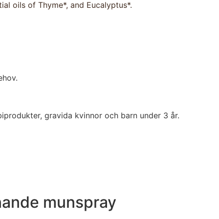
ial oils of Thyme*, and Eucalyptus*.
ehov.
produkter, gravida kvinnor och barn under 3 år.
gnande munspray