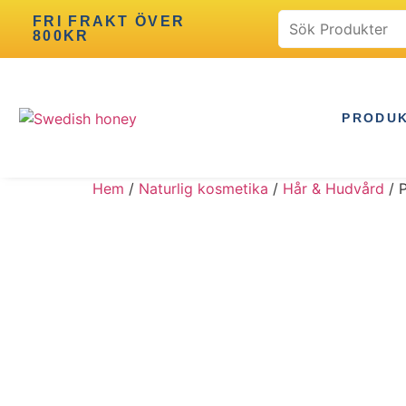
FRI FRAKT ÖVER
800KR
PRODU
Hem
/
Naturlig kosmetika
/
Hår & Hudvård
/ 