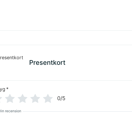
Presentkort
tyg
*
0/5
Din recension