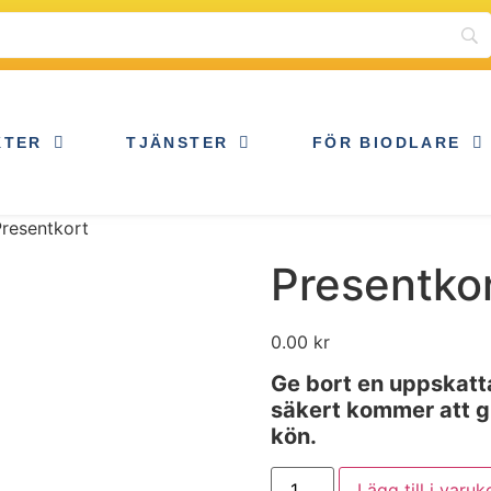
KTER
TJÄNSTER
FÖR BIODLARE
Presentkort
Presentko
0.00
kr
Ge bort en uppskatt
säkert kommer att gil
kön.
Lägg till i varuk