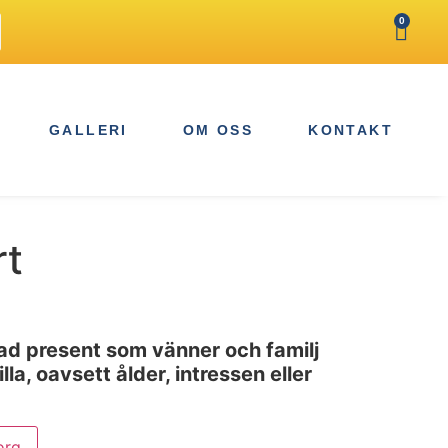
0
GALLERI
OM OSS
KONTAKT
rt
ad present som vänner och familj
la, oavsett ålder, intressen eller
org