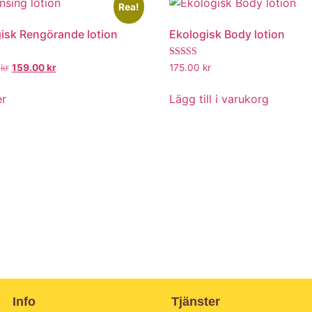
Rea!
isk Rengörande lotion
Ekologisk Body lotion
t
Betygsatt
0
kr
159.00
kr
175.00
kr
5.00
av 5
er
Lägg till i varukorg
Info
Tjänster