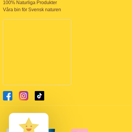
100% Naturliga Produkter
Våra bin för Svensk naturen
I arbetet med att utveckla
biodling och slunglokaler har vi
fått ekonomiskt stöd genom
Jordbruksverket.