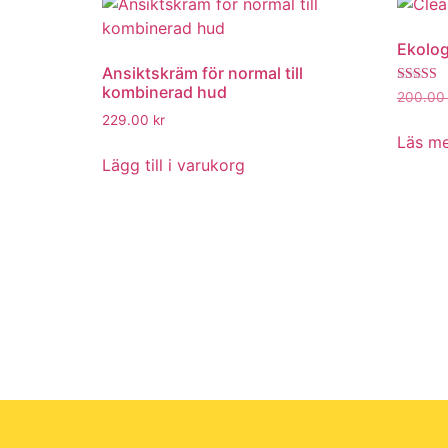
Ekolog
Ansiktskräm för normal till
kombinerad hud
Betygsat
200.0
5.00
229.00
kr
av 5
Läs m
Lägg till i varukorg