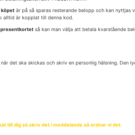
 köpet
är på så sparas resterande belopp och kan nyttjas vi
 alltid är kopplat till denna kod.
 presentkortet
så kan man välja att betala kvarstående be
m när det ska skickas och skriv en personlig hälsning. Den l
t till dig så skriv det i meddelande så ordnar vi det.