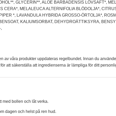
HOL**, GLYCERIN**, ALOE BARBADENSIS LÖVSAFT*, ME
IS CERA*, MELALEUCA ALTERNIFOLIA BLÖDOLJA*, CITRUS
 PIPER *, LAVANDULA HYBRIDA GROSSO-ÖRTOLJA*, ROS
MBENSOAT, KALIUMSORBAT, DEHYDROÄTTIKSYRA, BENS
,
n av våra produkter uppdateras regelbundet. Innan du använde
r att säkerställa att ingredienserna är lämpliga för ditt personli
t med bollen och låt verka.
r om dagen och helst på ren hud.