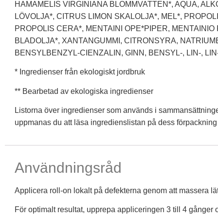
HAMAMELIS VIRGINIANA BLOMMVATTEN*, AQUA, ALKO
LÖVOLJA*, CITRUS LIMON SKALOLJA*, MEL*, PROPOL
PROPOLIS CERA*, MENTAINI OPE*PIPER, MENTAINIO
BLADOLJA*, XANTANGUMMI, CITRONSYRA, NATRIU
BENSYLBENZYL-CIENZALIN, GINN, BENSYL-, LIN-, LIN-
* Ingredienser från ekologiskt jordbruk
** Bearbetad av ekologiska ingredienser
Listorna över ingredienser som används i sammansättninge
uppmanas du att läsa ingredienslistan på dess förpackning fö
Användningsråd
Applicera roll-on lokalt på defekterna genom att massera lät
För optimalt resultat, upprepa appliceringen 3 till 4 gånge