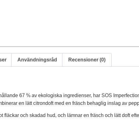
ser
Användningsråd
Recensioner (0)
hållande 67 % av ekologiska ingredienser, har SOS Imperfections
inerar en lätt citrondoft med en fräsch behaglig inslag av pep
g mot fläckar och skadad hud, och lämnar en fräsch och lätt doft eft