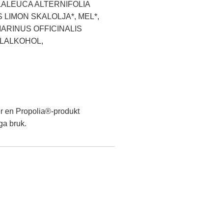
LALEUCA ALTERNIFOLIA
 LIMON SKALOLJA*, MEL*,
MARINUS OFFICINALIS
YLALKOHOL,
r en Propolia®-produkt
ga bruk.