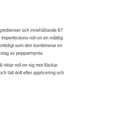
ngredienser och innehållande 67
Imperfections roll-on en måttlig
amtidigt som den kombinerar en
inslag av pepparmynta.
ål riktar roll-on sig mot fläckar
h lätt doft efter applicering och