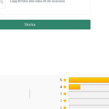
Lägg till foton eller video till din recension
Skicka
5
4
3
2
1